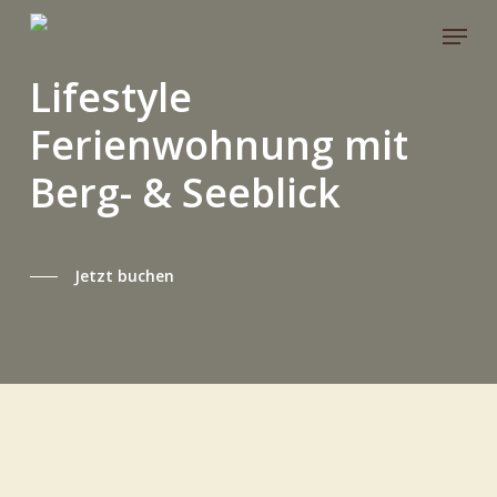
Skip
Menu
to
main
Lifestyle
content
Ferienwohnung mit
Berg- & Seeblick
Jetzt buchen