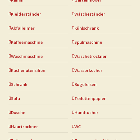
Kamin
Gartenmöbel
Kleiderständer
Wäscheständer
Abfalleimer
Kühlschrank
Kaffeemaschine
Spülmaschine
Waschmaschine
Wäschetrockner
Küchenutensilien
Wasserkocher
Schrank
Bügeleisen
Sofa
Toilettenpapier
Dusche
Handtücher
Haartrockner
WC