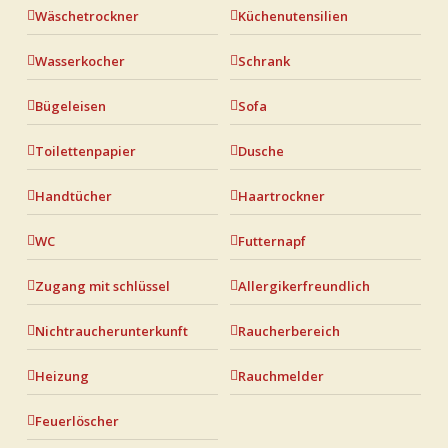
Wäschetrockner
Küchenutensilien
Wasserkocher
Schrank
Bügeleisen
Sofa
Toilettenpapier
Dusche
Handtücher
Haartrockner
WC
Futternapf
Zugang mit schlüssel
Allergikerfreundlich
Nichtraucherunterkunft
Raucherbereich
Heizung
Rauchmelder
Feuerlöscher