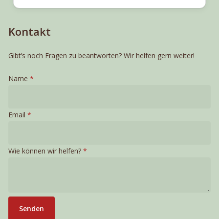
Kontakt
Gibt’s noch Fragen zu beantworten? Wir helfen gern weiter!
können
Name
*
Wie
Email
Email
*
Wie können wir helfen?
*
Senden