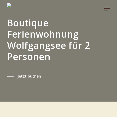
Skip
Menu
to
main
Boutique
content
Ferienwohnung
Wolfgangsee für 2
Personen
Jetzt buchen