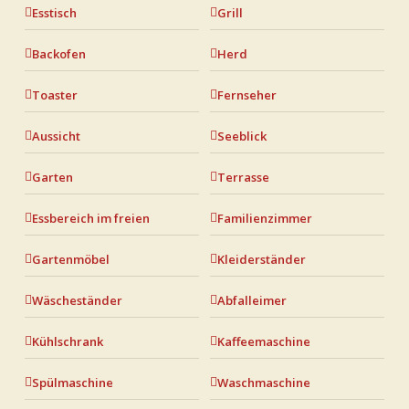
Esstisch
Grill
Backofen
Herd
Toaster
Fernseher
Aussicht
Seeblick
Garten
Terrasse
Essbereich im freien
Familienzimmer
Gartenmöbel
Kleiderständer
Wäscheständer
Abfalleimer
Kühlschrank
Kaffeemaschine
Spülmaschine
Waschmaschine