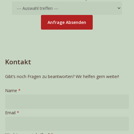
Mietbeginn
E-
Mail-
Anfrage Absenden
Adresse
Kontakt
Gibt’s noch Fragen zu beantworten? Wir helfen gern weiter!
Name
*
Email
*