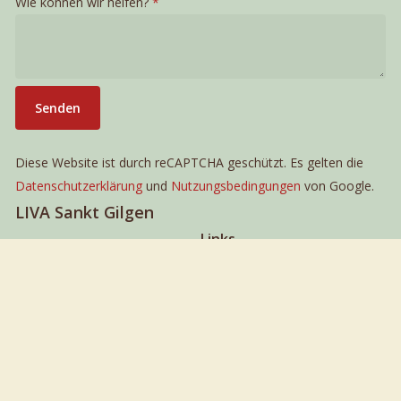
Wie können wir helfen?
*
Senden
Diese Website ist durch reCAPTCHA geschützt. Es gelten die
Datenschutzerklärung
und
Nutzungsbedingungen
von Google.
LIVA Sankt Gilgen
Links
Mozartplatz 5
5340 Sankt Gilgen
Impressum
Datenschutz
liva@liva.world
+43 664 2470812