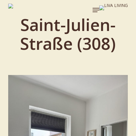
Skip
Menu
to
Saint-Julien-
main
content
Straße (308)