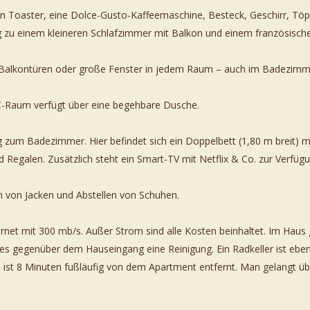
en Toaster, eine Dolce-Gusto-Kaffeemaschine, Besteck, Geschirr, Tö
u einem kleineren Schlafzimmer mit Balkon und einem französischen
r Balkontüren oder große Fenster in jedem Raum – auch im Badezimm
-Raum verfügt über eine begehbare Dusche.
zum Badezimmer. Hier befindet sich ein Doppelbett (1,80 m breit) m
 Regalen. Zusätzlich steht ein Smart-TV mit Netflix & Co. zur Verfügu
n von Jacken und Abstellen von Schuhen.
ernet mit 300 mb/s. Außer Strom sind alle Kosten beinhaltet. Im Ha
es gegenüber dem Hauseingang eine Reinigung. Ein Radkeller ist eben
en ist 8 Minuten fußläufig von dem Apartment entfernt. Man gelangt ü