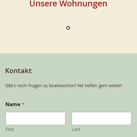
Unsere Wohnungen
Lifestyle
Boutique
Ferienwohnung
Ferienwoh
mit
Wolfgangs
Berg-
für
&
2
Seeblick
Personen
Kontakt
Gibt’s noch Fragen zu beantworten? Wir helfen gern weiter!
Name
*
First
Last