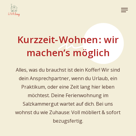
Skip
Menu
to
Close
main
Menu
content
Kurzzeit-
Wohnen
: wir
machen’s möglich
Alles,
was
du
brauchst
ist
dein
Koffer! Wir
sind
dein
Ansprechpartner,
wenn
du
Urlaub,
ein
Praktikum,
oder
eine
Zeit
lang
hier
leben
möchtest.
Deine
Ferienwohnung
im
Salzkammergut
wartet
auf
dich.
Bei
uns
wohnst
du
wie
Zuhause:
Voll
möbliert
&
sofort
bezugsfertig.