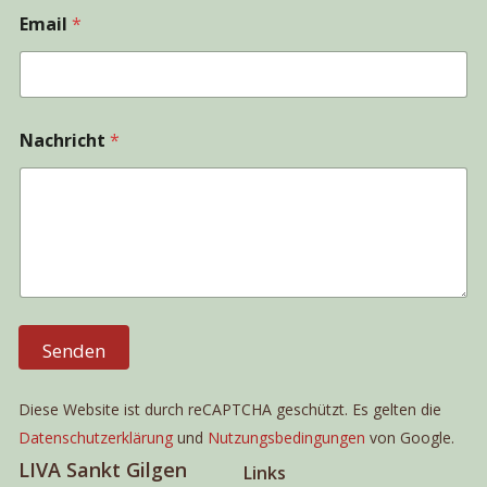
N
Email
*
a
m
e
N
Lifestyle
Boutiqu
a
Ferienwohnung
Ferien
m
Nachricht
*
e
mit Berg- &
Wolfga
N
Seeblick
für 2 P
a
m
St. Gilgen
St. Gilge
e
Personen: 4 |
Personen: 
Zimmer: 3 | qm²:
Zimmer: 3
72
42
Vermietung
Vermietun
Tagesweise
Tagesweis
Senden
Diese Website ist durch reCAPTCHA geschützt. Es gelten die
Datenschutzerklärung
und
Nutzungsbedingungen
von Google.
LIVA Sankt Gilgen
Links